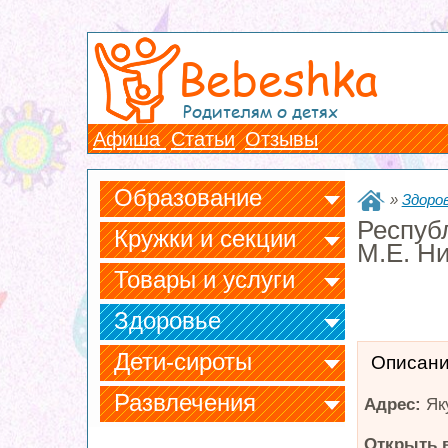
Bebeshka
Родителям о детях
Афиша
Статьи
Отзывы
Образование
»
Здоро
Респуб
Кружки и секции
М.Е. Н
Товары и услуги
Здоровье
Дети-сироты
Описан
Развлечения
Адрес:
Як
Открыть в