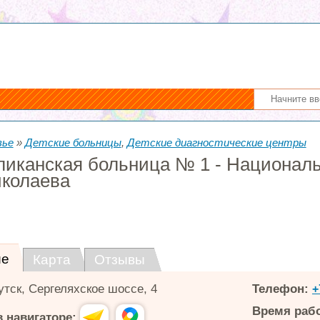
вье
»
Детские больницы
,
Детские диагностические центры
ликанская больница № 1 - Национал
иколаева
ие
Карта
Отзывы
утск
,
Сергеляхское шоссе, 4
Телефон:
+
Время раб
 навигаторе: