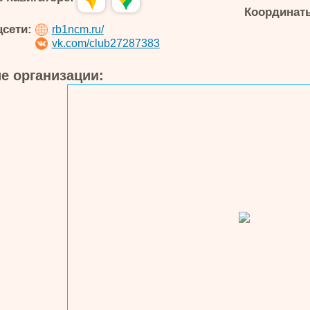
Координаты
цсети:
rb1ncm.ru/
vk.com/club27287383
е организации: