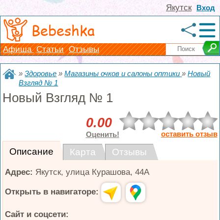
Якутск
Вход
Bebeshka
Афиша
Статьи
Отзывы
»
Здоровье
»
Магазины очков и салоны оптики
»
Новый
Взгляд № 1
Новый Взгляд № 1
0.00
оставить отзыв
Оценить!
Описание
Карта
Отзывы
Адрес:
Якутск
,
улица Курашова, 44А
Открыть в навигаторе:
Сайт и соцсети: